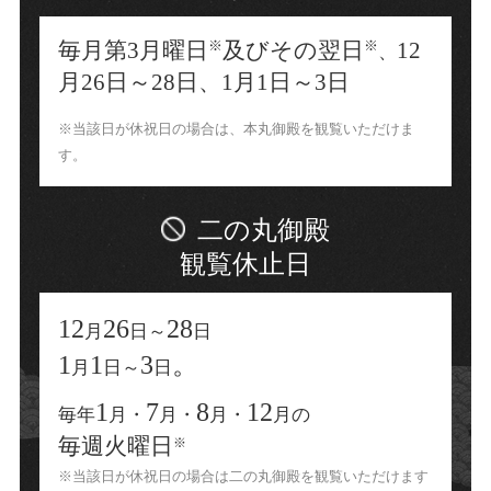
毎月第3月曜日
及びその翌日
12
※
※
、
月26日～28日、1月1日～3日
※当該日が休祝日の場合は、本丸御殿を観覧いただけま
す。
二の丸御殿
観覧休止日
12
26
28
月
日～
日
1
1
3
。
月
日～
日
1
7
8
12
毎年
月・
月・
月・
月の
毎週火曜日
※
※当該日が休祝日の場合は二の丸
御殿を観覧いただけます