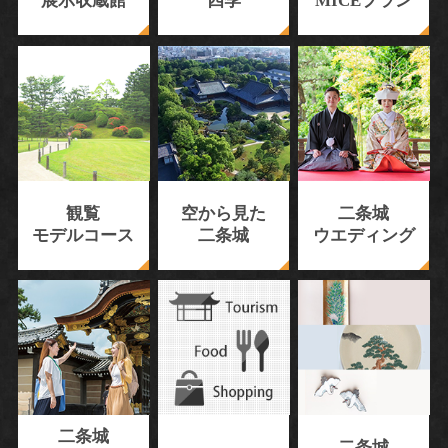
展示収蔵館
四季
MICEプラン
観覧
空から見た
二条城
モデルコース
二条城
ウエディング
二条城
二条城