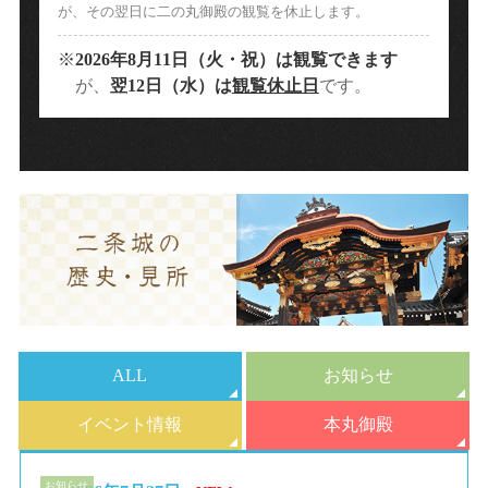
が、
その翌日に二の丸御殿の観覧を
休止します。
※
2026年8月11日（火・祝）は観覧できます
が、
翌12日（水）は
観覧休止日
です。
ALL
お知らせ
イベント情報
本丸御殿
お知らせ