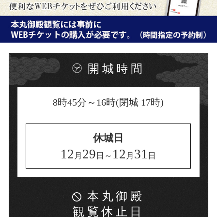
開城時間
8時45分～16時(閉城 17時)
休城日
12
29
12
31
月
日～
月
日
本丸御殿
観覧休止日