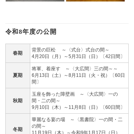
令和8年度の公開
背景の巨松 ～〈式台〉式台の間～
春期
4月20日（月）～5月31日（日）〔42日間〕
将軍、着座す ～〈大広間〉三の間～～
夏期
6月13日（土）～8月11日（火・祝）〔60日
間〕
玉座を飾った障壁画 ～〈大広間〉一の
秋期
間・二の間～
9月10日（木）～11月8日（日）〔60日間〕
華麗なる宴の場 ～〈黒書院〉一の間・二
の間～
冬期
11月19日（木）～令和9年1月17日（日）