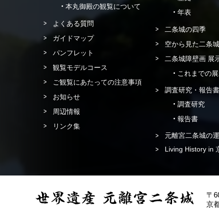
本丸御殿の観覧について
年表
よくある質問
二条城の四季
ガイドマップ
空から見た二条
パンフレット
二条城障壁画 展
観覧モデルコース
これまでの展
ご観覧にあたっての注意事項
調査研究・報告
お知らせ
調査研究
周辺情報
報告書
リンク集
元離宮二条城の
Living History
〒60
京