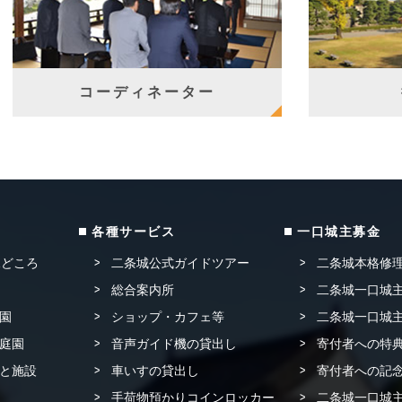
コーディネーター
各種サービス
一口城主募金
見どころ
二条城公式ガイドツアー
二条城本格修
総合案内所
二条城一口城主
園
ショップ・カフェ等
二条城一口城主
庭園
音声ガイド機の貸出し
寄付者への特
と施設
車いすの貸出し
寄付者への記念
手荷物預かりコインロッカー
二条城一口城主