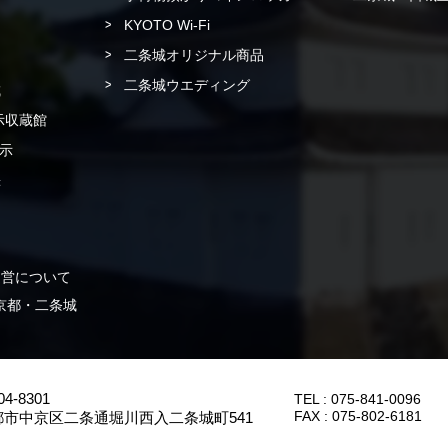
KYOTO Wi-Fi
二条城オリジナル商品
二条城ウエディング
城
示収蔵館
示
書
運営について
 in 京都・二条城
4-8301
TEL :
075-841-0096
FAX :
075-802-6181
都市中京区二条通堀川西入二条城町541