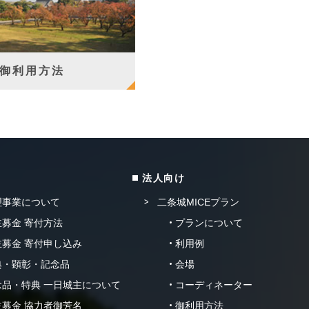
御利用方法
法人向け
理事業について
二条城MICEプラン
募金 寄付方法
プランについて
募金 寄付申し込み
利用例
典・顕彰・記念品
会場
品・特典 一日城主について
コーディネーター
募金 協力者御芳名
御利用方法