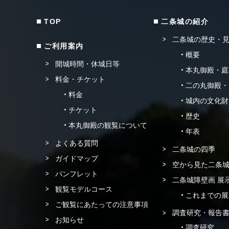
TOP
二条城の紹介
二条城の歴史・
ご利用案内
概要
開城時間・休城日等
本丸御殿・庭
料金・チケット
二の丸御殿・
料金
城内の文化財
チケット
歴史
本丸御殿の観覧について
年表
よくある質問
二条城の四季
ガイドマップ
空から見た二条
パンフレット
二条城障壁画 展
観覧モデルコース
これまでの展
ご観覧にあたっての注意事項
調査研究・報告
お知らせ
調査研究