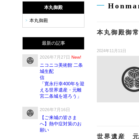
Honmar
本丸御殿
本丸御殿
本丸御殿御
最新の記事
2024年11月11日
2026年7月27日
New!
ニコニコ美術館 二条
城生配
「寛永行幸400年を迎
える世界遺産・元離
宮二条城を巡ろう」
2026年7月16日
【ご来城の皆さま
へ】熱中症対策のお
願い
世界遺産 