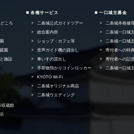
各種サービス
一口城主募金
見どころ
二条城公式ガイドツアー
二条城本格修
総合案内所
二条城一口城主
園
ショップ・カフェ等
二条城一口城主
庭園
音声ガイド機の貸出し
寄付者への特
と施設
車いすの貸出し
寄付者への記念
手荷物預かりコインロッカー
二条城一口城主
KYOTO Wi-Fi
二条城オリジナル商品
二条城ウエディング
城
示収蔵館
示
書