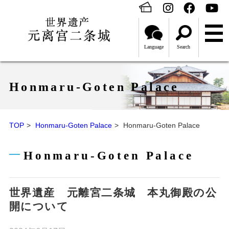
Language
Search
Honmaru-Goten Palace
TOP
Honmaru-Goten Palace
Honmaru-Goten Palace
Honmaru-Goten Palace
世界遺産 元離宮二条城 本丸御殿の公
開について