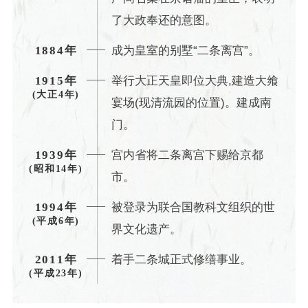
了大政奉还的意图。
成为皇室的别墅“二条离宫”。
1884年
举行大正天皇即位大典,建造大飨
1915年
(大正4年)
宴场(现清流园的位置)。建成南
门。
宫内省将二条离宫下赐给京都
1939年
(昭和14年)
市。
被登录为联合国教科文组织的世
1994年
(平成6年)
界文化遗产。
着手二条城正式修缮事业。
2011年
(平成23年)