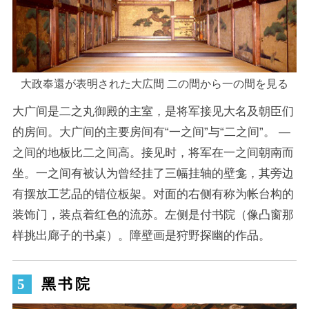
大政奉還が表明された大広間 二の間から一の間を見る
大广间是二之丸御殿的主室，是将军接见大名及朝臣们
的房间。大广间的主要房间有“一之间”与“二之间”。 —
之间的地板比二之间高。接见时，将军在一之间朝南而
坐。一之间有被认为曾经挂了三幅挂轴的壁龛，其旁边
有摆放工艺品的错位板架。对面的右侧有称为帐台构的
装饰门，装点着红色的流苏。左侧是付书院（像凸窗那
样挑出廊子的书桌）。障壁画是狩野探幽的作品。
黑书院