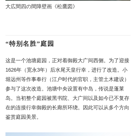
大広間四の間障壁画《松鷹図》
“特别名胜”庭园
这是一个池塘庭园，正对着御殿大广间西侧。为了迎接
1626年（宽永3年）后水尾天皇行幸，进行了改造。小
堀远州等作事奉行（江户时代的官职，主管土木建设）
参与了这次改造。池塘中央设置有中岛，传说是蓬莱
岛。当初整个庭园被黑书院、大广间以及如今已不复存
在的连接行幸御殿的长廊所环绕。因此可以从多个方向
鉴赏庭园美景。