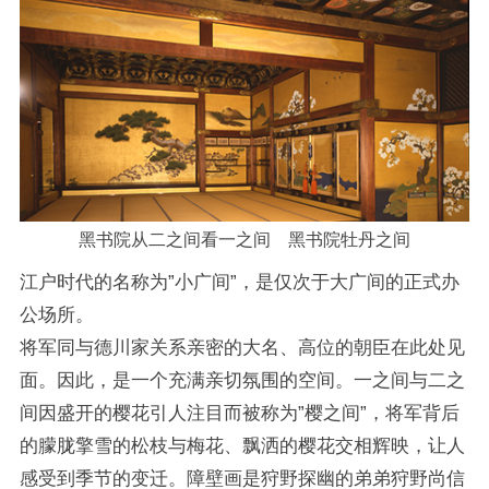
黑书院从二之间看一之间 黑书院牡丹之间
江户时代的名称为”小广间”，是仅次于大广间的正式办
公场所。
将军同与德川家关系亲密的大名、高位的朝臣在此处见
面。因此，是一个充满亲切氛围的空间。一之间与二之
间因盛开的樱花引人注目而被称为”樱之间”，将军背后
的朦胧擎雪的松枝与梅花、飘洒的樱花交相辉映，让人
感受到季节的变迁。障壁画是狩野探幽的弟弟狩野尚信