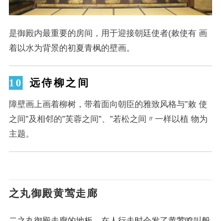
是御殿内最重要的房间，用于迎接朝廷使者(敕使有 画
着以水为背景的初夏青枫的壁画。
远侍柳之间
障壁画上画着柳树，带着面向朝臣的雅致风格与”敕 使
之间”及相邻的”芙蓉之间”、”若松之间〃一样以植 物为
主题。
之丸御殿黄莺走廊
二之丸御殿走廊的地板，在人行走时会发了黄莺鸣叫般