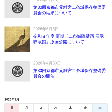
第30回京都市元離宮二条城保存整備委
員会の結果について
2026年6月5日
令和８年度 夏期「二条城障壁画 展示
収蔵館」原画公開について
2026年4月30日
第30回京都市元離宮二条城保存整備委
員会の開催
2026年8月
日
月
火
水
木
金
土