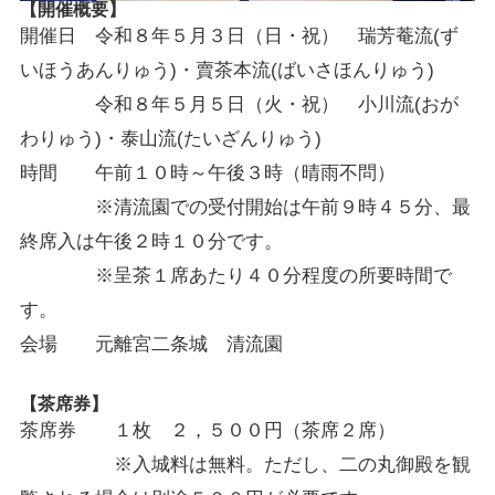
【開催概要】
開催日 令和８年５月３日（日・祝） 瑞芳菴流(ず
いほうあんりゅう)・賣茶本流(ばいさほんりゅう)
令和８年５月５日（火・祝） 小川流(おが
わりゅう)・泰山流(たいざんりゅう)
時間 午前１０時～午後３時（晴雨不問）
※清流園での受付開始は午前９時４５分、最
終席入は午後２時１０分です。
※呈茶１席あたり４０分程度の所要時間で
す。
会場 元離宮二条城 清流園
【茶席券】
茶席券 １枚 ２，５００円（茶席２席）
※入城料は無料。ただし、二の丸御殿を観