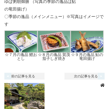
ゆば粥朝御膳 （写真の季節の逸品は鮎
の竜田揚げ）
〇季節の逸品（メインメニュー）※写真はイメージで
す
☆７月の逸品 鱧お
☆８月の逸品 賀茂
☆９月の逸品 鮎の
とし
茄子しぎ焼き
竜田揚げ
前の記事を見る
次の記事を見る