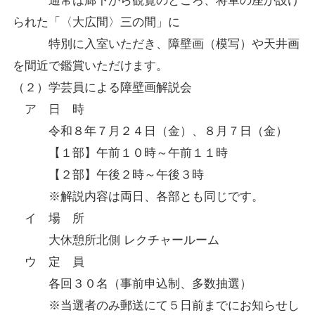
通常は廊下から観覧のところ、将軍の座が設け
られた「〈大広間〉三の間」に
特別に入室いただき、障壁画（模写）や天井画
を間近で鑑賞いただけます。
（２）学芸員による障壁画解説会
ア 日 時
令和８年７月２４日（金）、８月７日（金）
【１部】午前１０時～午前１１時
【２部】午後２時～午後３時
※解説内容は両日、各部とも同じです。
イ 場 所
大休憩所北側 レクチャールーム
ウ 定 員
各回３０名（事前申込制、多数抽選）
※当選者のみ郵送にて５日前までにお知らせし