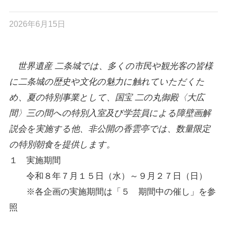
2026年6月15日
世界遺産 二条城では、多くの市民や観光客の皆様
に二条城の歴史や文化の魅力に触れていただくた
め、夏の特別事業として、国宝 二の丸御殿〈大広
間〉三の間への特別入室及び学芸員による障壁画解
説会を実施する他、非公開の香雲亭では、数量限定
の特別朝食を提供します。
１ 実施期間
令和８年７月１５日（水）～９月２７日（日）
※各企画の実施期間は「５ 期間中の催し」を参
照