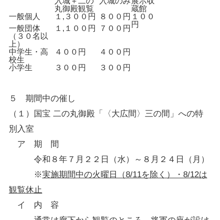
入城＋二の
入城のみ
展示収
丸御殿観覧
蔵館
一般個人
１,３００円
８００円
１００
円
一般団体
１,１００円
７００円
（３０名以
上）
中学生・高
４００円
４００円
校生
小学生
３００円
３００円
５ 期間中の催し
（１）国宝 二の丸御殿「〈大広間〉三の間」への特
別入室
ア 期 間
令和８年７月２２日（水）～８月２４日（月）
※
実施期間中の火曜日（8/11を除く）・8/12は
観覧休止
イ 内 容