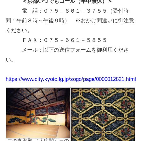
＜京都いつでもコール（年中無休）＞
電 話：０７５－６６１－３７５５（受付時
間：午前８時～午後９時） ※おかけ間違いに御注意
ください。
ＦＡＸ：０７５－６６１－５８５５
メール：以下の送信フォームを御利用くださ
い。
https://www.city.kyoto.lg.jp/sogo/page/0000012821.html
二の丸御殿 〈大広間〉三の