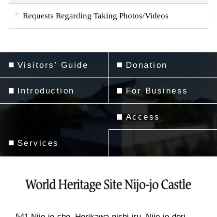
Requests Regarding Taking Photos/Videos
Visitors’ Guide
Donation
Introduction
For Business
Access
Services
541 Nijo-jo-cho, Horikawa-nishi-iru, Nijo-jo-dori,