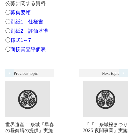
公募に関する資料
◯
募集要領
◯
別紙1 仕様書
◯
別紙2 評価基準
◯
様式1～7
◯
面接審査評価表
Previous topic
Next topic
世界遺産 二条城「早春
「「二条城桜まつり
の昼御膳の提供」実施
2025 夜間事業」実施