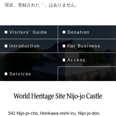
現在、登録された「」はありません。
Visitors’ Guide
Donation
Introduction
For Business
Access
Services
541 Nijo-jo-cho, Horikawa-nishi-iru, Nijo-jo-dori,