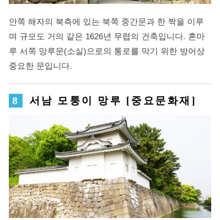
안쪽 해자의 북측에 있는 북쪽 중간문과 한 짝을 이루
며 규모도 거의 같은 1626년 무렵의 건축입니다. 혼마
루 서쪽 망루문(소실)으로의 통로를 막기 위한 방어상
중요한 문입니다.
서남 모퉁이 망루 [중요문화재]