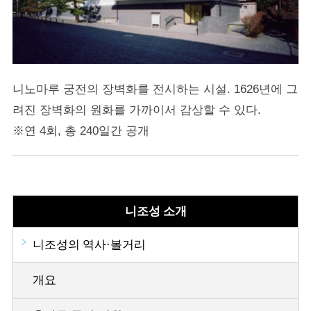
니노마루 궁전의 장벽화를 전시하는 시설. 1626년에 그
려진 장벽화의 원화를 가까이서 감상할 수 있다.
※연 4회, 총 240일간 공개
니조성 소개
니조성의 역사·볼거리
개요