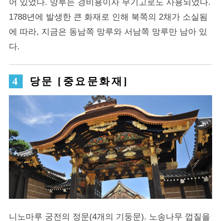
어 있었다. 망루는 경비용이자 무기고로도 사용되었다.
1788년에 발생한 큰 화재로 인해 북쪽의 2채가 소실됨
에 따라, 지금은 동남쪽 망루와 서남쪽 망루만 남아 있
다.
당문 [중요문화재]
니노마루 궁전의 정문(4개의 기둥문). 노송나무 껍질을