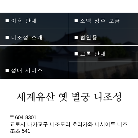
이용 안내
소액 성주 모금
니조성 소개
법인용
교통 안내
성내 서비스
〒604-8301
교토시 나카교구 니조도리 호리카와 니시이루 니조
조초 541