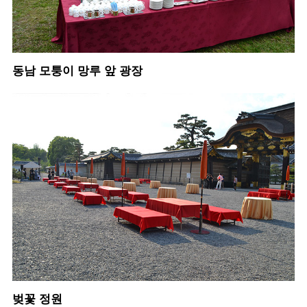
동남 모퉁이 망루 앞 광장
벚꽃 정원