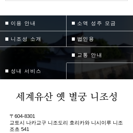
이용 안내
소액 성주 모금
니조성 소개
법인용
교통 안내
성내 서비스
〒604-8301
교토시 나카교구 니조도리 호리카와 니시이루 니조
조초 541