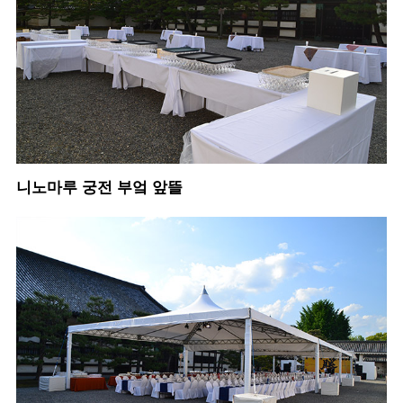
니노마루 궁전 부엌 앞뜰