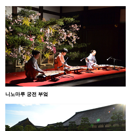
니노마루 궁전 부엌