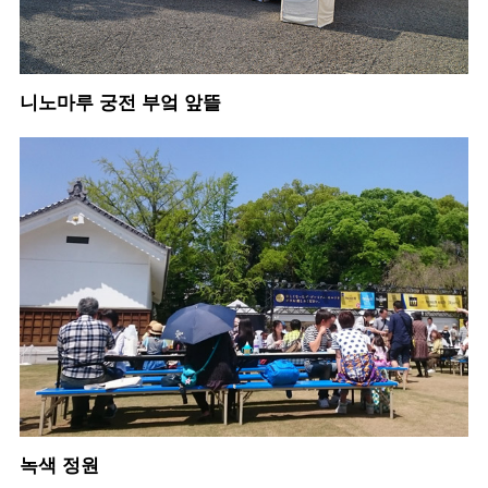
니노마루 궁전 부엌 앞뜰
녹색 정원