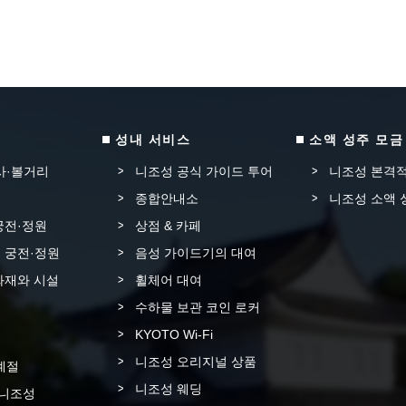
성내 서비스
소액 성주 모금
사·볼거리
니조성 공식 가이드 투어
니조성 본격적
종합안내소
니조성 소액 
궁전·정원
상점 & 카페
 궁전·정원
음성 가이드기의 대여
화재와 시설
휠체어 대여
수하물 보관 코인 로커
KYOTO Wi-Fi
니조성 오리지널 상품
계절
니조성 웨딩
 니조성