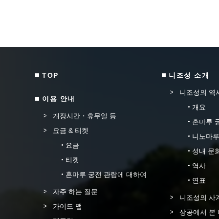
TOP
니조성 소개
니조성의 역
이용 안내
개요
개장시간・휴무일 등
혼마루 
요금 & 티켓
니노마루
요금
성내 문
티켓
역사
혼마루 궁전 관람에 대하여
연표
자주 하는 질문
니조성의 사
가이드 맵
상공에서 본