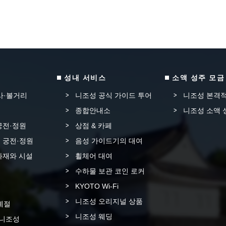
성내 서비스
소액 성주 모금
사·볼거리
니조성 공식 가이드 투어
니조성 본격적
종합안내소
니조성 소액 
궁전·정원
상점 & 카페
 궁전·정원
음성 가이드기의 대여
화재와 시설
휠체어 대여
수하물 보관 코인 로커
KYOTO Wi-Fi
니조성 오리지널 상품
계절
니조성 웨딩
 니조성