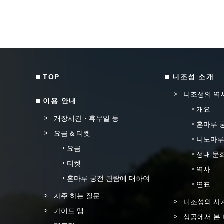
TOP
니조성 소개
니조성의 역
이용 안내
개요
개장시간・휴무일 등
혼마루 
요금 & 티켓
니노마루
요금
성내 문
티켓
역사
혼마루 궁전 관람에 대하여
연표
자주 하는 질문
니조성의 사
가이드 맵
상공에서 본