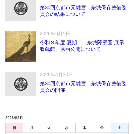
第30回京都市元離宮二条城保存整備委
員会の結果について
2026年6月5日
令和８年度 夏期「二条城障壁画 展示
収蔵館」原画公開について
2026年4月30日
第30回京都市元離宮二条城保存整備委
員会の開催
2026年8月
日
月
火
水
木
金
土