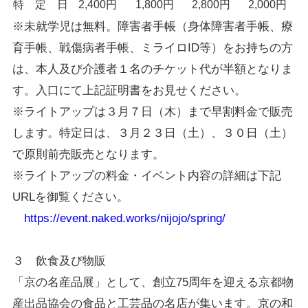
特 定 日
2,400円
1,800円
2,800円
2,000円
※未就学児は無料。障害者手帳（身体障害者手帳、療
育手帳、戦傷病者手帳、ミライロID等）をお持ちの方
は、本人及び介護者１名のチケット代が半額となりま
す。入口にて上記証明書をお見せください。
※ライトアップは３月７日（木）まで早割料金で販売
します。特定日は、３月２３日（土）、３０日（土）
で原則前売販売となります。
※ライトアップの料金・イベント内容の詳細は下記
URLを御覧ください。
https://event.naked.works/nijojo/spring/
３ 飲食及び物販
「京の名産品展」として、創立75周年を迎える京都物
産出品協会の食品と工芸品の名店が集います。京の和