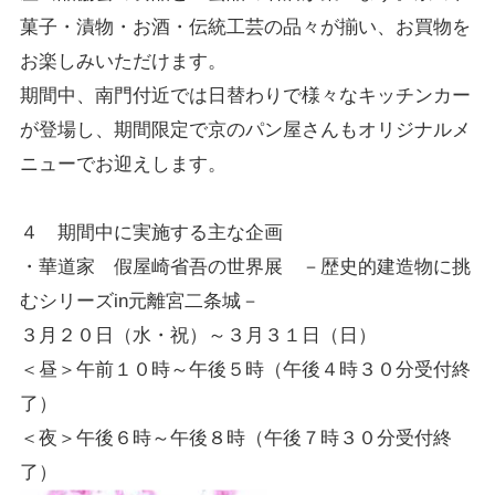
菓子・漬物・お酒・伝統工芸の品々が揃い、お買物を
お楽しみいただけます。
期間中、南門付近では日替わりで様々なキッチンカー
が登場し、期間限定で京のパン屋さんもオリジナルメ
ニューでお迎えします。
４ 期間中に実施する主な企画
・華道家 假屋崎省吾の世界展 －歴史的建造物に挑
むシリーズin元離宮二条城－
３月２０日（水・祝）～３月３１日（日）
＜昼＞午前１０時～午後５時（午後４時３０分受付終
了）
＜夜＞午後６時～午後８時（午後７時３０分受付終
了）