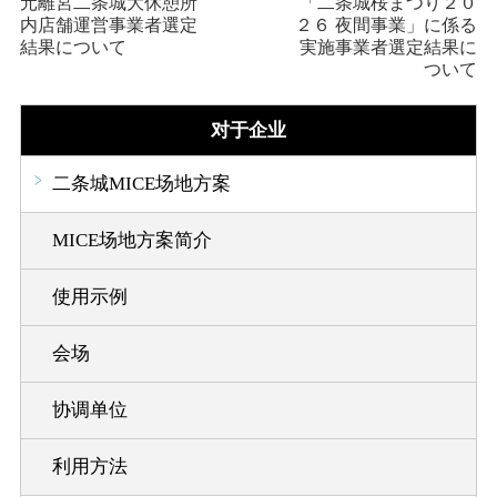
元離宮二条城大休憩所
「二条城桜まつり２０
内店舗運営事業者選定
２６ 夜間事業」に係る
結果について
実施事業者選定結果に
ついて
对于企业
二条城MICE场地方案
MICE场地方案简介
使用示例
会场
协调单位
利用方法