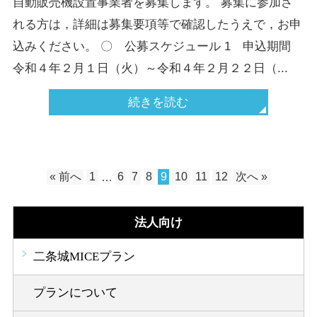
自動販売機設置事業者を募集します。 募集に参加さ
れる方は，詳細は募集要項等で確認したうえで，お申
込みください。 〇 公募スケジュール 1 申込期間
令和４年２月１日（火）～令和４年２月２２日（...
続きを読む
« 前へ
1
…
6
7
8
9
10
11
12
次へ »
法人向け
二条城MICEプラン
プランについて