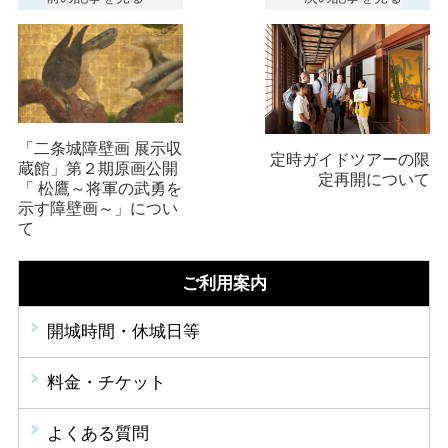
「二条城障壁画 展示収
定時ガイドツアーの限
蔵館」第２期原画公開
定再開について
「 松鷹～将軍の武勇を
示す障壁画～」につい
て
ご利用案内
開城時間・休城日等
料金・チケット
よくある質問