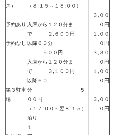
ス）
（８:１５～１８:００）
３,００
予約あり
入庫から１２０分ま
０円
で ２,６００円
１,００
予約なし
以降６０分
０円
５００円
３,３０
入庫から１２０分ま
０円
で ３,１００円
１,００
以降６０
０円
第３駐車
分 ５
場
００円
３,００
（１７:００～翌８:１５）
０円
泊り
１