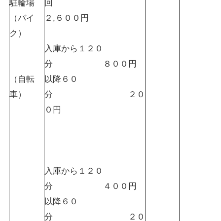
駐輪場
回
（バイ
２,６００円
ク）
入庫から１２０
分 ８００円
（自転
以降６０
車）
分 ２０
０円
入庫から１２０
分 ４００円
以降６０
分 ２０