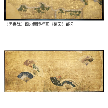
〈黒書院〉四の間障壁画《菊図》部分