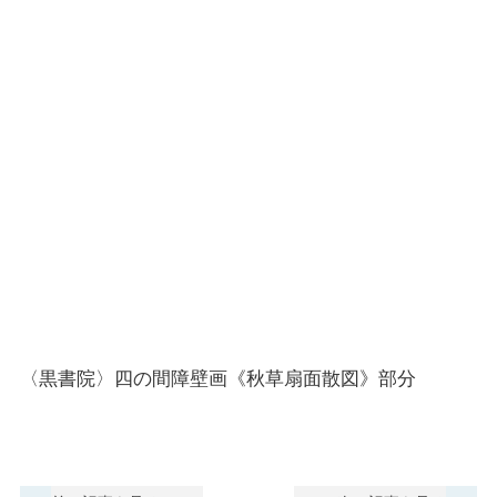
〈黒書院〉四の間障壁画《秋草扇面散図》部分