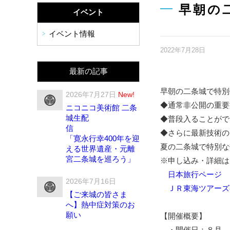
早朝の
イベント
イベント情報
2022年7月28日
最新の記事
早朝の二条城で特別
2026年7月27日
New!
◆通常非公開の重要
ニコニコ美術館 二条
城生配
◆普段入ることがで
◆さらに最新技術の
「寛永行幸400年を迎
夏の二条城で特別な
える世界遺産・元離
宮二条城を巡ろう」
※申し込み・詳細は
日本旅行ページ
2026年7月16日
ＪＲ東海ツアーズ
【ご来城の皆さま
へ】熱中症対策のお
願い
【開催概要】
・開催日：８月 