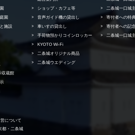
園
ショップ・カフェ等
二条城一口城主
庭園
音声ガイド機の貸出し
寄付者への特
と施設
車いすの貸出し
寄付者への記念
手荷物預かりコインロッカー
二条城一口城主
KYOTO Wi-Fi
二条城オリジナル商品
二条城ウエディング
城
示収蔵館
示
書
運営について
 in 京都・二条城