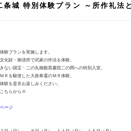
二条城 特別体験プラン ～所作礼法
体験プランを実施します。
文化財・御清所で武家の作法を体験。
きない国宝・二の丸御殿黒書院二の間への特別入室。
信
ＭＲを駆使した大政奉還のＭＲ体験。
体験を是非お楽しみください。
こちらから※
ページ
７日（日）、 ８日（月）、１４日（日）、１５日（月）、