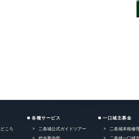
各種サービス
一口城主募金
見どころ
二条城公式ガイドツアー
二条城本格修
総合案内所
二条城一口城主