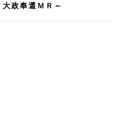
と大政奉還ＭＲ～