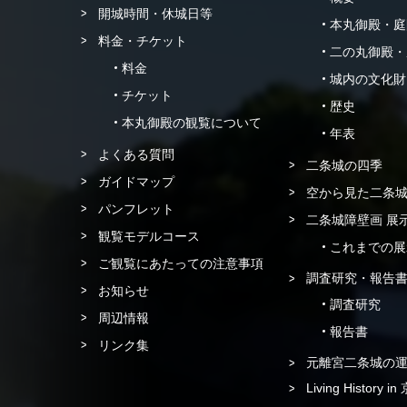
開城時間・休城日等
本丸御殿・庭
料金・チケット
二の丸御殿・
料金
城内の文化財
チケット
歴史
本丸御殿の観覧について
年表
よくある質問
二条城の四季
ガイドマップ
空から見た二条
パンフレット
二条城障壁画 展
観覧モデルコース
これまでの展
ご観覧にあたっての注意事項
調査研究・報告
お知らせ
調査研究
周辺情報
報告書
リンク集
元離宮二条城の
Living History