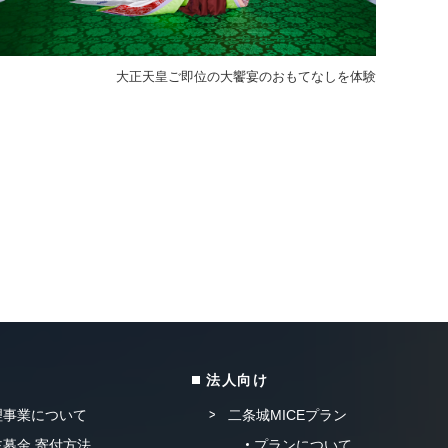
大正天皇ご即位の大饗宴のおもてなしを体験
法人向け
理事業について
二条城MICEプラン
募金 寄付方法
プランについて