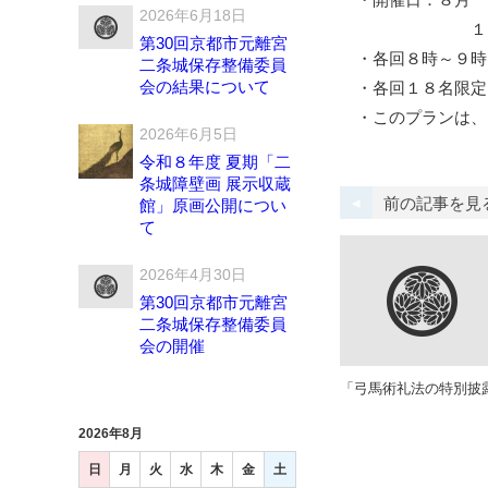
2026年6月18日
１９日（金）
第30回京都市元離宮
・各回８時～９時
二条城保存整備委員
会の結果について
・各回１８名限定
・このプランは、Liv
2026年6月5日
令和８年度 夏期「二
条城障壁画 展示収蔵
前の記事を見
館」原画公開につい
て
2026年4月30日
第30回京都市元離宮
二条城保存整備委員
会の開催
「弓馬術礼法の特別披
2026年8月
日
月
火
水
木
金
土