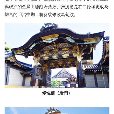
與破損的金屬上雕刻著葵紋。推測應是在二條城更改為
離宮的明治中期，將葵紋修改為菊紋。
修理前（唐門）