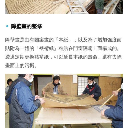
障壁畫的整修
障壁畫是由有圖案畫的「本紙」，以及為了增加強度而
貼附為一體的「裱褙紙」粘貼在門窗隔扇上而構成的。
透過定期更換裱褙紙，可以延長本紙的壽命。還有去除
畫面上的污垢。