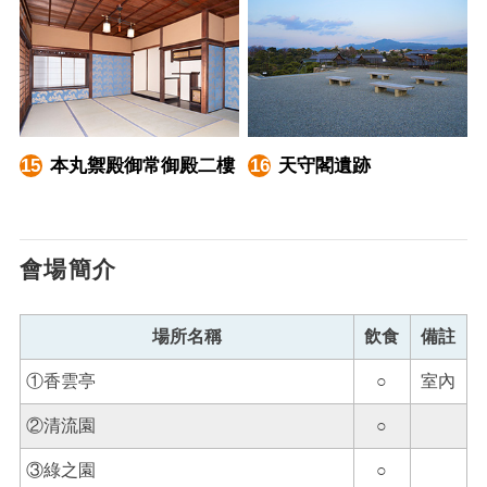
本丸禦殿御常御殿二樓
天守閣遺跡
會場簡介
場所名稱
飲食
備註
①香雲亭
○
室內
②清流園
○
③綠之園
○