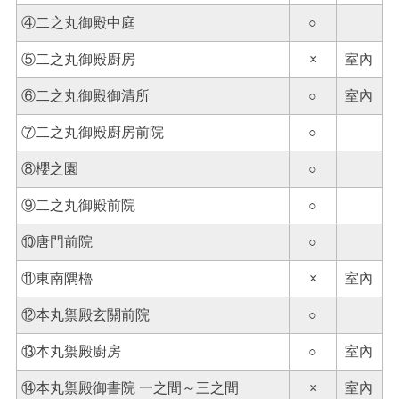
④二之丸御殿中庭
○
⑤二之丸御殿廚房
×
室內
⑥二之丸御殿御清所
○
室內
⑦二之丸御殿廚房前院
○
⑧櫻之園
○
⑨二之丸御殿前院
○
⑩唐門前院
○
⑪東南隅櫓
×
室內
⑫本丸禦殿玄關前院
○
⑬本丸禦殿廚房
○
室內
⑭本丸禦殿御書院 一之間～三之間
×
室內