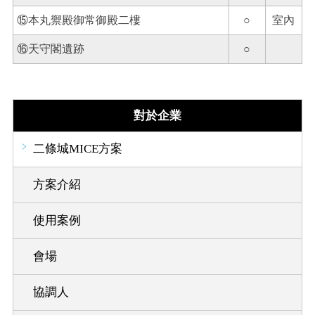
⑮本丸禦殿御常御殿二樓
○
室內
⑯天守閣遺跡
○
對於企業
二條城MICE方案
方案介紹
使用案例
會場
協調人