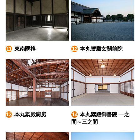
東南隅櫓
本丸禦殿玄關前院
本丸禦殿廚房
本丸禦殿御書院 一之
間～三之間