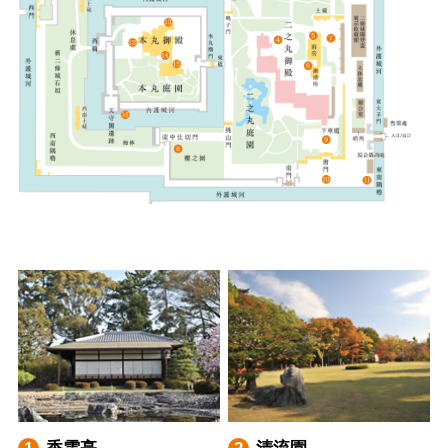
香雲亭
清流園