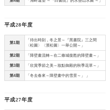
第4期
「湖畔遠望 ～『白書院』的水墨山水圖 ～」
平成28年度
「待出時刻，冬之景～『黑書院』三之間
第1期
〈松圖〉〈濱松圖〉一舉公開～」
第2期
「障壁畫流轉～在二條城復甦的障壁畫～」
第3期
「欣賞季節之美～妝點御殿的秋季花草～」
第4期
「冬去春來～障壁畫中的雪景～」 」
平成27年度