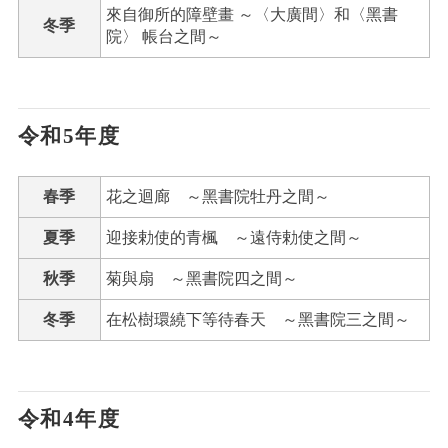
來自御所的障壁畫 ～〈大廣間〉和〈黑書
冬季
院〉 帳台之間～
令和5年度
春季
花之迴廊 ～黑書院牡丹之間～
夏季
迎接勅使的青楓 ～遠侍勅使之間～
秋季
菊與扇 ～黑書院四之間～
冬季
在松樹環繞下等待春天 ～黑書院三之間～
令和4年度