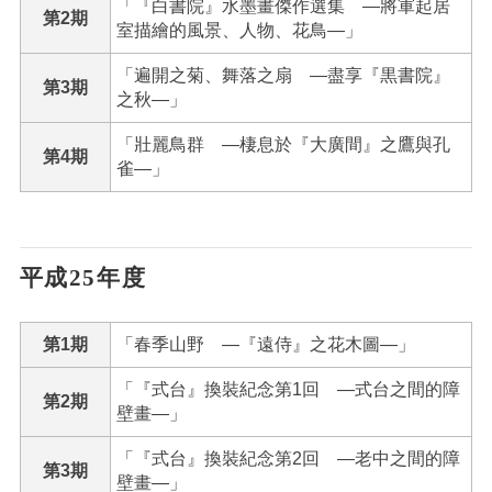
「『白書院』水墨畫傑作選集 ―將軍起居
第2期
室描繪的風景、人物、花鳥―」
「遍開之菊、舞落之扇 ―盡享『黒書院』
第3期
之秋―」
「壯麗鳥群 ―棲息於『大廣間』之鷹與孔
第4期
雀―」
平成25年度
第1期
「春季山野 ―『遠侍』之花木圖―」
「『式台』換裝紀念第1回 ―式台之間的障
第2期
壁畫―」
「『式台』換裝紀念第2回 ―老中之間的障
第3期
壁畫―」