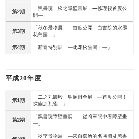
「黑書院 松之障壁畫展 ―修理後首度公
第2期
開―」
「秋冬景物展 ―首度公開！白書院的水墨
第3期
花鳥圖―」
第4期
「新春特別展 ―此即松鷹圖！―」
平成20年度
「二之丸御殿 鳥類俱全展 ―首度公開！
第1期
探幽之孔雀―」
「黑書院障壁畫展 ―從將軍眼中看障壁畫
第2期
―」
「秋季景物展 ―來自御所的名勝圖及黑書