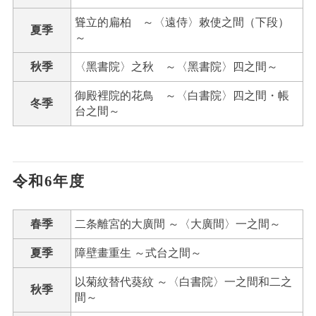
聳立的扁柏 ～〈遠侍〉敕使之間（下段）
夏季
～
秋季
〈黑書院〉之秋 ～〈黑書院〉四之間～
御殿裡院的花鳥 ～〈白書院〉四之間・帳
冬季
台之間～
令和6年度
春季
二条離宮的大廣間 ～〈大廣間〉一之間～
夏季
障壁畫重生 ～式台之間～
以菊紋替代葵紋 ～〈白書院〉一之間和二之
秋季
間～