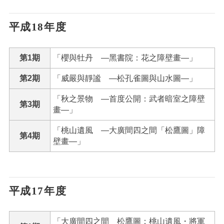
平成18年度
第1期
「櫻與牡丹 ―黑書院：花之障壁畫―」
第2期
「威嚴與靜謐 ―松孔雀圖與山水圖―」
「秋之景物 ―首度公開：武者暗室之障壁
第3期
畫―」
「桃山遺風 ―大廣間四之間「松鷹圖」障
第4期
壁畫―」
平成17年度
「大廣間四之間 松鷹圖：桃山遺風・將軍