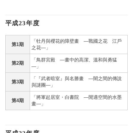
平成23年度
「牡丹與櫻花的障壁畫 ―戰國之花 江戶
第1期
之花―」
「鳥群宮殿 ―畫中的高潔、溫和與勇猛
第2期
―」
「『武者暗室』與名勝畫 ―闇之間的傳說
第3期
與謎團―」
「將軍起居室・白書院 ―閒適空間的水墨
第4期
畫―」