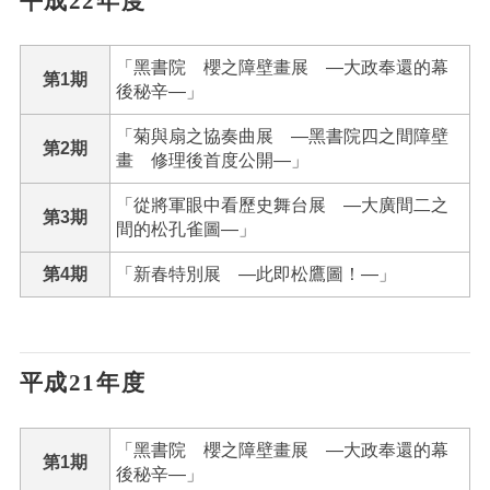
平成22年度
「黑書院 櫻之障壁畫展 ―大政奉還的幕
第1期
後秘辛―」
「菊與扇之協奏曲展 ―黑書院四之間障壁
第2期
畫 修理後首度公開―」
「從將軍眼中看歷史舞台展 ―大廣間二之
第3期
間的松孔雀圖―」
第4期
「新春特別展 ―此即松鷹圖！―」
平成21年度
「黑書院 櫻之障壁畫展 ―大政奉還的幕
第1期
後秘辛―」