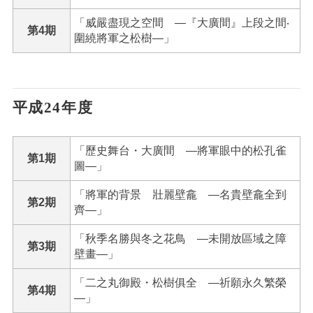
「威嚴盡現之空間 ―『大廣間』上段之間‧
第4期
圍繞將軍之松樹―」
平成24年度
「歷史舞台・大廣間 ―將軍眼中的松孔雀
第1期
圖―」
「將軍的背景 壯麗壁龕 ―名貴壁龕全到
第2期
齊―」
「秋季名勝與冬之花鳥 ―未開放區域之障
第3期
壁畫―」
「二之丸御殿・松樹俱全 ―祈願永久繁榮
第4期
―」