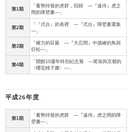
「蓄勢待發的虎群，回歸 ―『遠侍』虎之
第1期
間的障壁畫―」
「『式台』的表裡 ―『式台』障壁畫選集
第2期
―」
「權力的莊嚴 ―『大広間』中描繪的鳥與
第3期
巨松―」
「開館10週年特別紀念展 ―尾張與京都的
第4期
〈櫻花雉子圖〉―」
平成26年度
「蓄勢待發的虎群 ―『遠侍』虎之間的障
第1期
壁畫―」