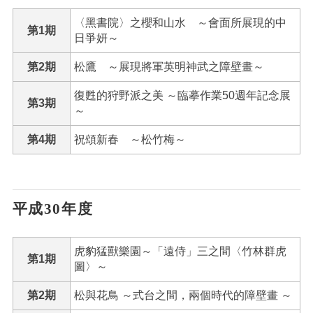
〈黑書院〉之櫻和山水 ～會面所展現的中
第1期
日爭妍～
第2期
松鷹 ～展現將軍英明神武之障壁畫～
復甦的狩野派之美 ～臨摹作業50週年記念展
第3期
～
第4期
祝頌新春 ～松竹梅～
平成30年度
虎豹猛獸樂園～「遠侍」三之間〈竹林群虎
第1期
圖〉～
第2期
松與花鳥 ～式台之間，兩個時代的障壁畫 ～