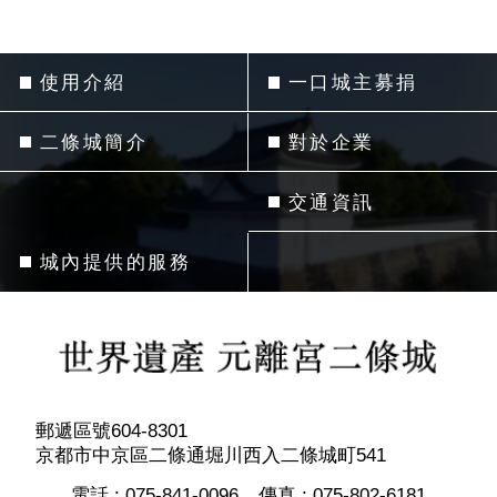
使用介紹
一口城主募捐
二條城簡介
對於企業
交通資訊
城內提供的服務
郵遞區號604-8301
京都市中京區二條通堀川西入二條城町541
電話 :
075-841-0096
傳真 :
075-802-6181