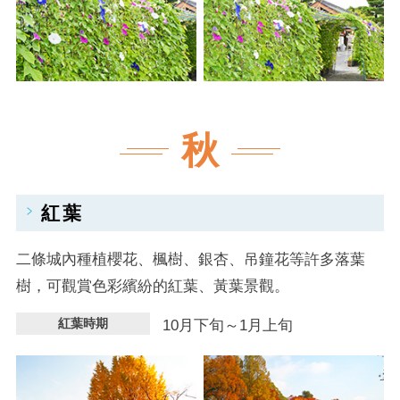
秋
紅葉
二條城內種植櫻花、楓樹、銀杏、吊鐘花等許多落葉
樹，可觀賞色彩繽紛的紅葉、黃葉景觀。
紅葉時期
10月下旬～1月上旬