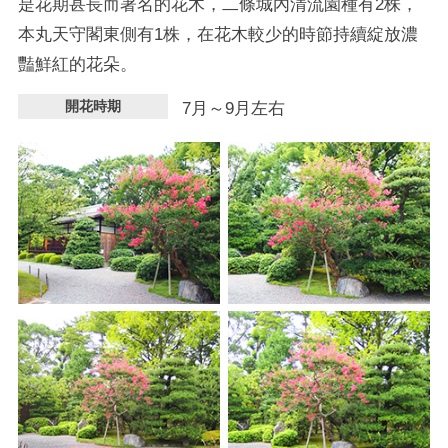
是花期甚長而著名的花木，二條城內清流園種有2株，
本丸天守閣東側有1株，在花木較少的時節持續綻放濃
豔鮮紅的花朵。
開花時期
7月～9月左右