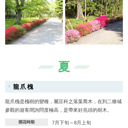
夏
龍爪槐
龍爪槐是槐樹的變種，屬豆科之落葉喬木，在到二條城
參觀的遊客間詢問度極高，是帶來好兆頭的樹木。
開花時期
7月下旬～8月上旬