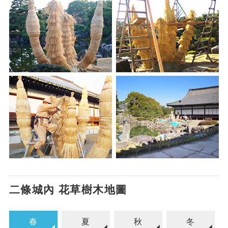
二條城內 花草樹木地圖
春
夏
秋
冬