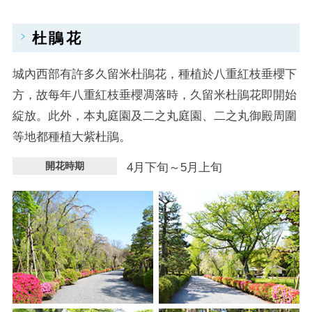
杜鵑花
城內西部有許多久留米杜鵑花，種植於八重紅枝垂櫻下
方，故每年八重紅枝垂櫻凋落時，久留米杜鵑花即開始
綻放。此外，本丸庭園及二之丸庭園、二之丸御殿周圍
等地都種植大紫杜鵑。
開花時期
4月下旬～5月上旬