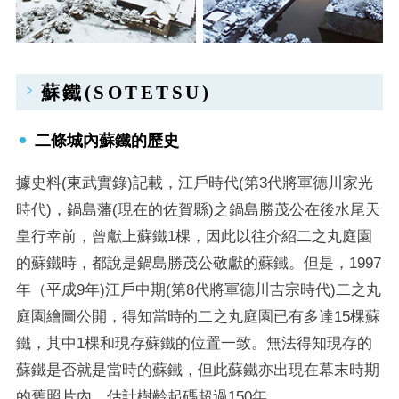
蘇鐵(SOTETSU)
二條城內蘇鐵的歷史
據史料(東武實錄)記載，江戶時代(第3代將軍德川家光
時代)，鍋島藩(現在的佐賀縣)之鍋島勝茂公在後水尾天
皇行幸前，曾獻上蘇鐵1棵，因此以往介紹二之丸庭園
的蘇鐵時，都說是鍋島勝茂公敬獻的蘇鐵。但是，1997
年（平成9年)江戶中期(第8代將軍德川吉宗時代)二之丸
庭園繪圖公開，得知當時的二之丸庭園已有多達15棵蘇
鐵，其中1棵和現存蘇鐵的位置一致。無法得知現存的
蘇鐵是否就是當時的蘇鐵，但此蘇鐵亦出現在幕末時期
的舊照片內，估計樹齡起碼超過150年。