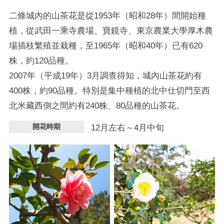
二條城內的山茶花是從1953年（昭和28年）間開始種
植，從武田一乘寺農場、寶鏡寺、東京農業大學厚木農
場插枝繁殖並栽種，至1965年（昭和40年）已有620
株，約120品種。
2007年（平成19年）3月調查得知，城內山茶花約有
400株，約90品種。特別是集中種植的北中仕切門至西
北米藏西側之間約有240株、80品種的山茶花。
開花時期
12月左右～4月中旬