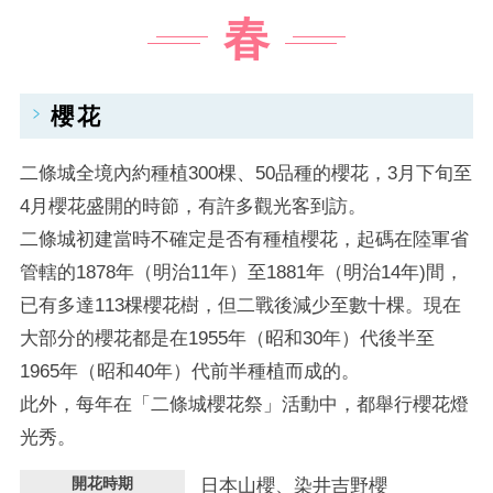
春
櫻花
二條城全境內約種植300棵、50品種的櫻花，3月下旬至
4月櫻花盛開的時節，有許多觀光客到訪。
二條城初建當時不確定是否有種植櫻花，起碼在陸軍省
管轄的1878年（明治11年）至1881年（明治14年)間，
已有多達113棵櫻花樹，但二戰後減少至數十棵。現在
大部分的櫻花都是在1955年（昭和30年）代後半至
1965年（昭和40年）代前半種植而成的。
此外，每年在「二條城櫻花祭」活動中，都舉行櫻花燈
光秀。
開花時期
日本山櫻、染井吉野櫻