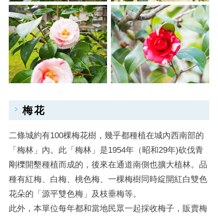
梅花
二條城約有100棵梅花樹，幾乎都種植在城內西南部的
「梅林」內。此「梅林」是1954年（昭和29年)砍伐青
剛櫟開墾種植而成的，後來在通道南側也擴大植林。品
種有紅梅、白梅、桃色梅、一棵梅樹同時綻開紅白雙色
花朵的「源平雙色梅」及枝垂梅等。
此外，本單位每年都和當地民眾一起採收梅子，販賣梅