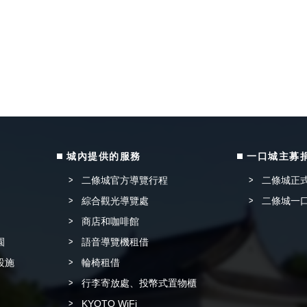
城內提供的服務
一口城主募
二條城官方導覽行程
二條城正
綜合觀光導覽處
二條城一
商店和咖啡館
園
語音導覽機租借
設施
輪椅租借
行李寄放處、投幣式置物櫃
KYOTO WiFi