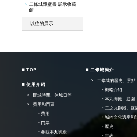
二條城障壁畫 展示收藏
館
以往的展示
TOP
二條城簡介
二條城的歷史、景點
使用介紹
概略介紹
開城時間、休城日等
本丸御殿、庭園
費用和門票
二之丸御殿、庭
費用
城內文化遺產和
門票
歷史
參觀本丸御殿
年表