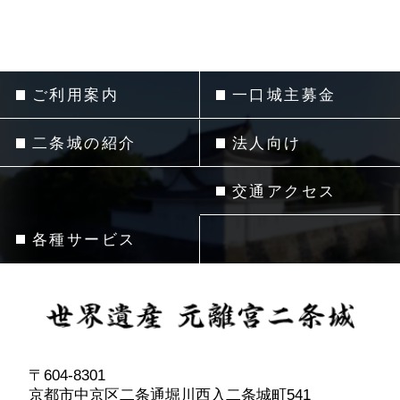
ご利用案内
一口城主募金
二条城の紹介
法人向け
交通アクセス
各種サービス
〒604-8301
京都市中京区二条通堀川西入二条城町541