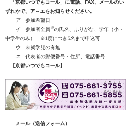
「京都いつでもコール」に電話、FAX、メールのい
ずれかで、ア～エをお知らせください。
ア
参加希望日
※
イ
参加者全員
の氏名、ふりがな、学年（小・
中学生のみ） ※1度につき5名まで申込可
ウ
未就学児の有無
エ
代表者の郵便番号・住所、電話番号
【京都いつでもコール】
メール（送信フォーム）