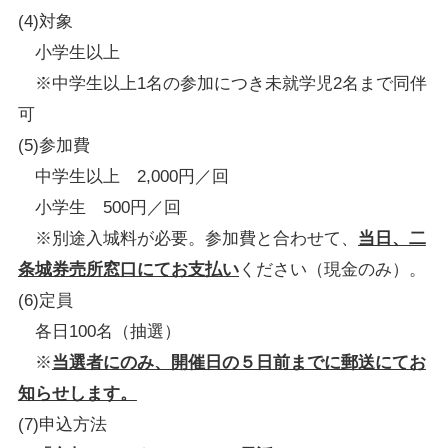
(4)対象
小学生以上
※中学生以上1名の参加につき未就学児2名まで同伴
可
(5)参加費
中学生以上 2,000円／回
小学生 500円／回
※別途入城料が必要。参加費と合わせて、
当日、二
条城券売所窓口にてお支払い
ください（現金のみ）。
(6)定員
各日100名（抽選）
※
当選者にのみ、開催日の５日前までに郵送にてお
知らせします。
(7)申込方法