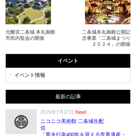
元離宮二条城 本丸御殿
二条城本丸御殿公開記
市民内覧会の開催
念事業「二条城まつり
２０２４」の開催
イベント
イベント情報
最新の記事
2026年7月27日
New!
ニコニコ美術館 二条城生配
「寛永行幸400年を迎える世界遺産・