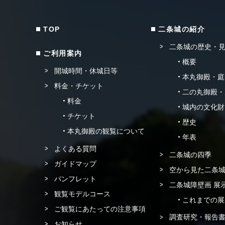
TOP
二条城の紹介
二条城の歴史・
ご利用案内
概要
開城時間・休城日等
本丸御殿・庭
料金・チケット
二の丸御殿・
料金
城内の文化財
チケット
歴史
本丸御殿の観覧について
年表
よくある質問
二条城の四季
ガイドマップ
空から見た二条
パンフレット
二条城障壁画 展
観覧モデルコース
これまでの展
ご観覧にあたっての注意事項
調査研究・報告
お知らせ