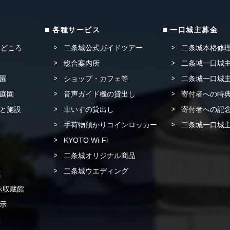
各種サービス
一口城主募金
見どころ
二条城公式ガイドツアー
二条城本格修
総合案内所
二条城一口城主
園
ショップ・カフェ等
二条城一口城主
庭園
音声ガイド機の貸出し
寄付者への特
と施設
車いすの貸出し
寄付者への記念
手荷物預かりコインロッカー
二条城一口城主
KYOTO Wi-Fi
二条城オリジナル商品
二条城ウエディング
城
示収蔵館
示
書