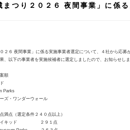
城まつり２０２６ 夜間事業」に係
０２６ 夜間事業」に係る実施事業者選定について、４社から応募
果、以下の事業者を実施候補者に選定しましたので、お知らせし
案順
ド
Parks
ーズ・ワンダーウォール
点満点（選定条件２４０点以上）
社ネイキッド ２９１点
useum Parks ２６３点