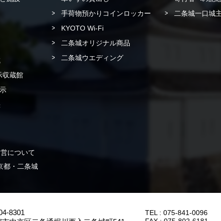
手荷物預かりコインロッカー
二条城一口城主
KYOTO Wi-Fi
二条城オリジナル商品
二条城ウエディング
城
示収蔵館
示
書
運営について
 in 京都・二条城
4-8301
TEL :
075-841-0096