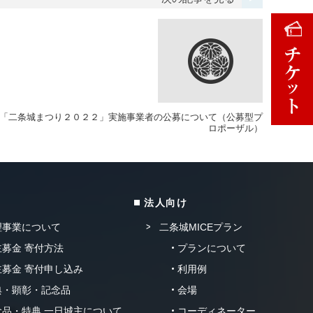
「二条城まつり２０２２」実施事業者の公募について（公募型プ
ロポーザル）
法人向け
理事業について
二条城MICEプラン
募金 寄付方法
プランについて
募金 寄付申し込み
利用例
典・顕彰・記念品
会場
品・特典 一日城主について
コーディネーター