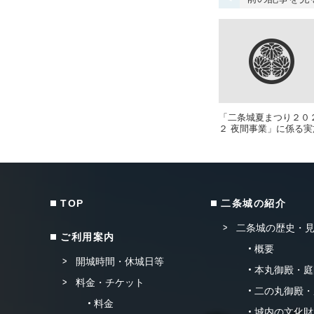
「二条城夏まつり２０
２ 夜間事業」に係る
TOP
二条城の紹介
二条城の歴史・
ご利用案内
概要
開城時間・休城日等
本丸御殿・庭
料金・チケット
二の丸御殿・
料金
城内の文化財