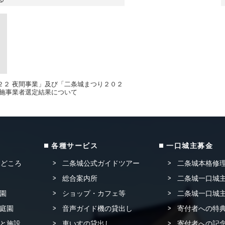
２２ 夜間事業」及び「二条城まつり２０２
実施事業者選定結果について
各種サービス
一口城主募金
見どころ
二条城公式ガイドツアー
二条城本格修
総合案内所
二条城一口城主
園
ショップ・カフェ等
二条城一口城主
庭園
音声ガイド機の貸出し
寄付者への特
と施設
車いすの貸出し
寄付者への記念