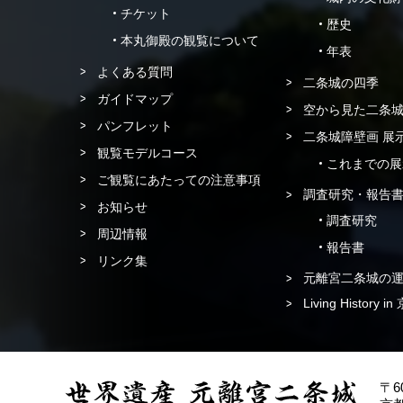
チケット
歴史
本丸御殿の観覧について
年表
よくある質問
二条城の四季
ガイドマップ
空から見た二条
パンフレット
二条城障壁画 展
観覧モデルコース
これまでの展
ご観覧にあたっての注意事項
調査研究・報告
お知らせ
調査研究
周辺情報
報告書
リンク集
元離宮二条城の
Living History
〒60