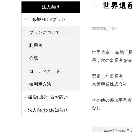
世界遺
法人向け
二条城MICEプラン
2022年5月13日
プランについて
利用例
世界遺産 二条城「
会場
果，次の事業者を決
コーディネーター
選定した事業者
京阪興業株式会社
御利用方法
撮影に関するお願い
その他の参加事業者
なし
法人向けのお知らせ
前の記事を見