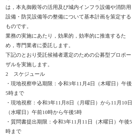
は，本丸御殿等の活用及び城内インフラ設備や消防用
設備・防災設備等の整備について基本計画を策定する
ものです。
業務の実施にあたり，効果的，効率的に推進するた
め，専門業者に委託します。
下記のとおり受託候補者選定のための公募型プロポー
ザルを実施します。
2
スケジュール
・現地視察申込期限：令和
3
年
11
月
4
日（木曜日）午後
5
時まで
・現地視察：令和
3
年
11
月
8
日（月曜日）から
11
月
10
日
（水曜日）午前
10
時から午後
5
時
・質問書提出期限：令和
3
年
11
月
11
日（木曜日）午後
5
時まで