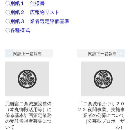
〇
別紙１ 仕様書
〇
別紙２ 広報物リスト
〇
別紙３ 業者選定評価基準
〇
各種様式
閱讀上一篇報導
閱讀下一篇報導
元離宮二条城施設整備
「二条城桜まつり２０
（本丸御殿活用等）に
２２ 夜間事業」実施事
係る基本計画策定業務
業者の公募について
の受託候補者募集につ
（公募型プロポーザ
いて
ル）