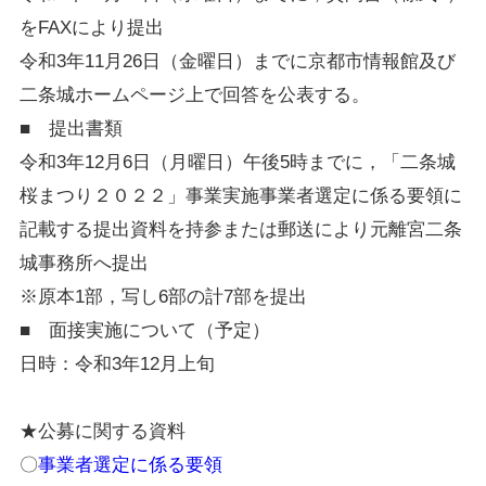
をFAXにより提出
令和3年11月26日（金曜日）までに京都市情報館及び
二条城ホームページ上で回答を公表する。
■ 提出書類
令和3年12月6日（月曜日）午後5時までに，「二条城
桜まつり２０２２」事業実施事業者選定に係る要領に
記載する提出資料を持参または郵送により元離宮二条
城事務所へ提出
※原本1部，写し6部の計7部を提出
■ 面接実施について（予定）
日時：令和3年12月上旬
★公募に関する資料
〇
事業者選定に係る要領