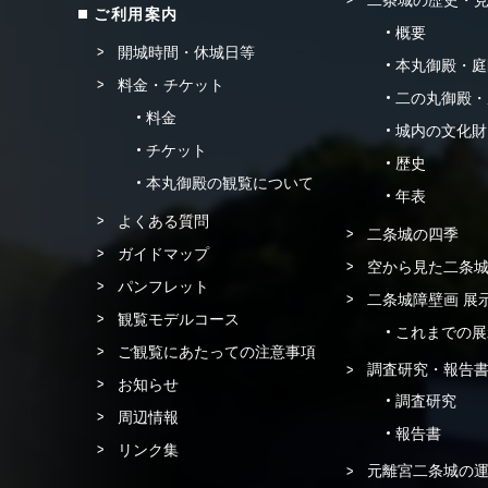
二条城の歴史・
ご利用案内
概要
開城時間・休城日等
本丸御殿・庭
料金・チケット
二の丸御殿・
料金
城内の文化財
チケット
歴史
本丸御殿の観覧について
年表
よくある質問
二条城の四季
ガイドマップ
空から見た二条
パンフレット
二条城障壁画 展
観覧モデルコース
これまでの展
ご観覧にあたっての注意事項
調査研究・報告
お知らせ
調査研究
周辺情報
報告書
リンク集
元離宮二条城の