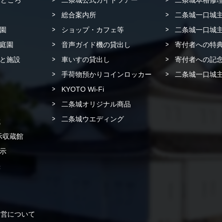
見どころ
二条城公式ガイドツアー
二条城本格修
総合案内所
二条城一口城主
園
ショップ・カフェ等
二条城一口城主
庭園
音声ガイド機の貸出し
寄付者への特
と施設
車いすの貸出し
寄付者への記念
手荷物預かりコインロッカー
二条城一口城主
KYOTO Wi-Fi
二条城オリジナル商品
二条城ウエディング
城
示収蔵館
示
書
運営について