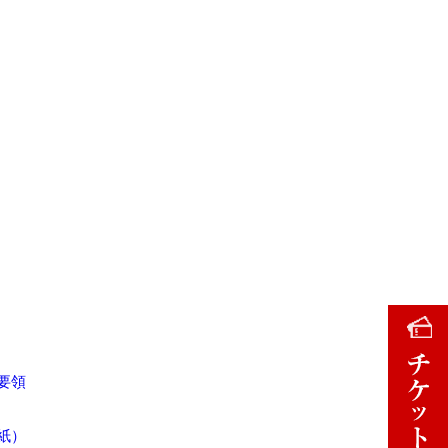
要領
紙）