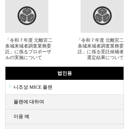
「令和７年度 元離宮二
「令和７年度 元離宮二
条城来城者調査業務委
条城来城者調査業務委
託」に係るプロポーザ
託」に係る受託候補者
ルの実施について
選定結果について
법인용
니조성 MICE 플랜
플랜에 대하여
이용 예