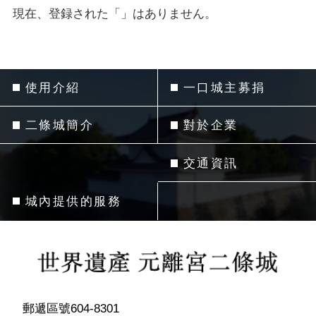
現在、登録された「」はありません。
使用介紹
一口城主募捐
二條城簡介
對於企業
交通資訊
城內提供的服務
郵遞區號604-8301