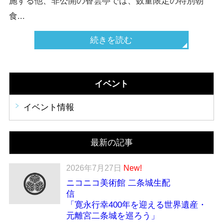
施する他、非公開の香雲亭では、数量限定の特別朝
食...
続きを読む
イベント
イベント情報
最新の記事
2026年7月27日
New!
ニコニコ美術館 二条城生配
「寛永行幸400年を迎える世界遺産・
元離宮二条城を巡ろう」