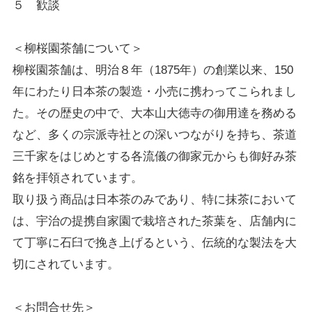
５ 歓談
＜柳桜園茶舗について＞
柳桜園茶舗は、明治８年（1875年）の創業以来、150
年にわたり日本茶の製造・小売に携わってこられまし
た。その歴史の中で、大本山大徳寺の御用達を務める
など、多くの宗派寺社との深いつながりを持ち、茶道
三千家をはじめとする各流儀の御家元からも御好み茶
銘を拝領されています。
取り扱う商品は日本茶のみであり、特に抹茶において
は、宇治の提携自家園で栽培された茶葉を、店舗内に
て丁寧に石臼で挽き上げるという、伝統的な製法を大
切にされています。
＜お問合せ先＞