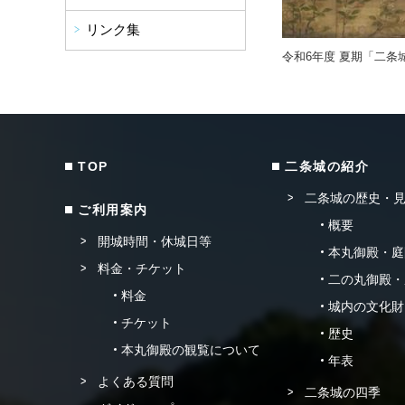
リンク集
令和6年度 夏期「二条
TOP
二条城の紹介
二条城の歴史・
ご利用案内
概要
開城時間・休城日等
本丸御殿・庭
料金・チケット
二の丸御殿・
料金
城内の文化財
チケット
歴史
本丸御殿の観覧について
年表
よくある質問
二条城の四季