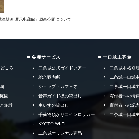
城障壁画 展示収蔵館」原画公開について
各種サービス
一口城主募金
見どころ
二条城公式ガイドツアー
二条城本格修
総合案内所
二条城一口城主
園
ショップ・カフェ等
二条城一口城主
庭園
音声ガイド機の貸出し
寄付者への特
と施設
車いすの貸出し
寄付者への記念
手荷物預かりコインロッカー
二条城一口城主
KYOTO Wi-Fi
二条城オリジナル商品