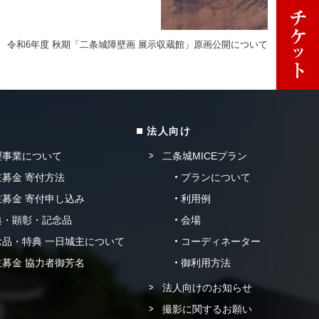
令和6年度 秋期「二条城障壁画 展示収蔵館」原画公開について
法人向け
理事業について
二条城MICEプラン
募金 寄付方法
プランについて
募金 寄付申し込み
利用例
典・顕彰・記念品
会場
品・特典 一日城主について
コーディネーター
募金 協力者御芳名
御利用方法
法人向けのお知らせ
撮影に関するお願い