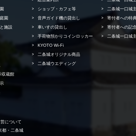
園
ショップ・カフェ等
二条城一口城主
庭園
音声ガイド機の貸出し
寄付者への特
と施設
車いすの貸出し
寄付者への記念
手荷物預かりコインロッカー
二条城一口城主
KYOTO Wi-Fi
二条城オリジナル商品
二条城ウエディング
城
示収蔵館
示
書
運営について
 in 京都・二条城