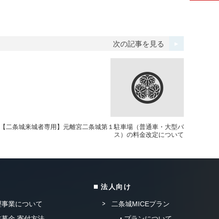
次の記事を見る
【二条城来城者専用】元離宮二条城第１駐車場（普通車・大型バ
ス）の料金改定について
法人向け
理事業について
二条城MICEプラン
募金 寄付方法
プランについて