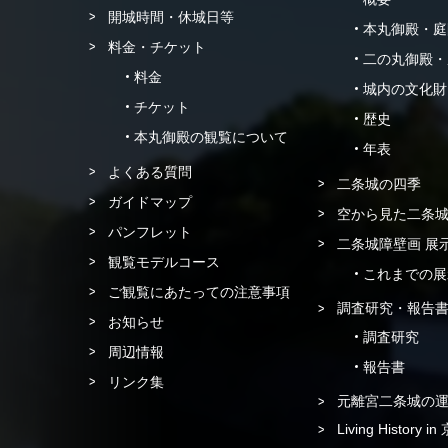
開城時間・休城日等
本丸御殿・庭
料金・チケット
二の丸御殿・
料金
城内の文化財
チケット
歴史
本丸御殿の観覧について
年表
よくある質問
二条城の四季
ガイドマップ
空から見た二条
パンフレット
二条城障壁画 展
観覧モデルコース
これまでの展
ご観覧にあたっての注意事項
調査研究・報告
お知らせ
調査研究
周辺情報
報告書
リンク集
元離宮二条城の
Living History