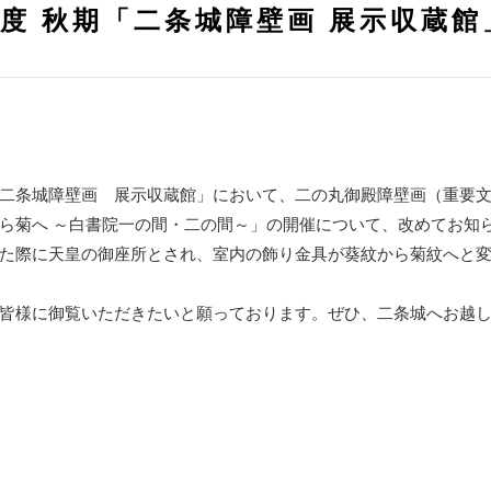
年度 秋期「二条城障壁画 展示収蔵
二条城障壁画 展示収蔵館」において、二の丸御殿障壁画（重要
ら菊へ ～白書院一の間・二の間～」の開催について、改めてお知
た際に天皇の御座所とされ、室内の飾り金具が葵紋から菊紋へと
皆様に御覧いただきたいと願っております。ぜひ、二条城へお越