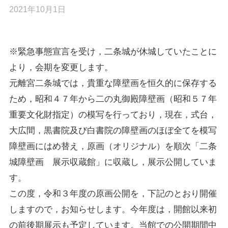
2021年10月1日
※緊急事態宣言を受け，二条城が休城していたことに
より，会期を変更します。
元離宮二条城では，貴重な障壁画を恒久的に保存する
ため，昭和４７年から二の丸御殿障壁画（昭和５７年
重要文化財指定）の模写を行っており，現在，式台，
大広間，黒書院及び白書院の障壁画のほぼ全てを模写
障壁画にはめ替え，原画（オリジナル）を順次「二条
城障壁画 展示収蔵館」に収蔵し，展示公開していま
す。
この度，令和３年度の原画公開を，下記のとおり開催
しますので，お知らせします。今年度は，開館以来初
の前後期展示も予定しています。当館での公開期間中