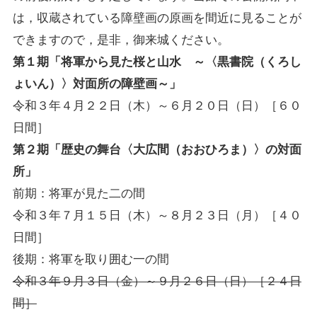
は，収蔵されている障壁画の原画を間近に見ることが
できますので，是非，御来城ください。
第１期「将軍から見た桜と山水 ～〈黒書院（くろし
ょいん）〉対面所の障壁画～」
令和３年４月２２日（木）～６月２０日（日）［６０
日間］
第２期「歴史の舞台〈大広間（おおひろま）〉の対面
所」
前期：将軍が見た二の間
令和３年７月１５日（木）～８月２３日（月）［４０
日間］
後期：将軍を取り囲む一の間
令和３年９月３日（金）～９月２６日（日）［２４日
間］