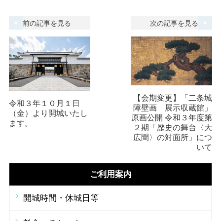
前の記事を見る
次の記事を見る
【会期変更】「二条城
令和３年１０月１日
障壁画 展示収蔵館」
（金）より開城いたし
原画公開 令和３年度第
ます。
２期「歴史の舞台〈大
広間〉の対面所」につ
いて
ご利用案内
開城時間・休城日等