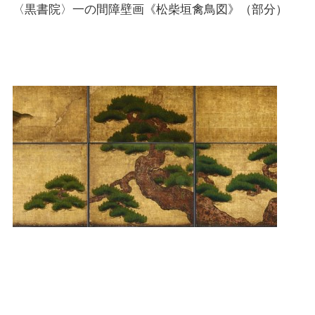
〈黒書院〉一の間障壁画《松柴垣禽鳥図》（部分）