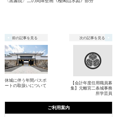
〈黒書院〉二の間障壁画《楼閣山水図》部分
前の記事を見る
次の記事を見る
休城に伴う年間パスポ
【会計年度任用職員募
ートの取扱いについて
集】元離宮二条城事務
所学芸員
ご利用案内