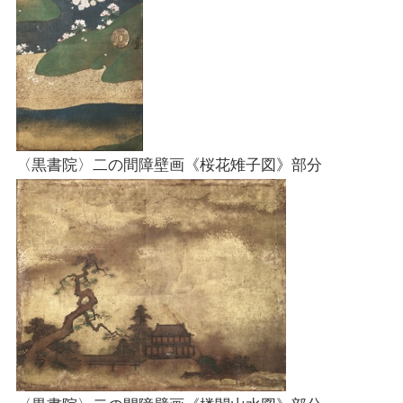
〈黒書院〉二の間障壁画《桜花雉子図》部分