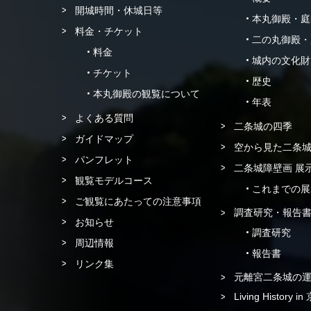
開城時間・休城日等
本丸御殿・庭
料金・チケット
二の丸御殿・
料金
城内の文化財
チケット
歴史
本丸御殿の観覧について
年表
よくある質問
二条城の四季
ガイドマップ
空から見た二条
パンフレット
二条城障壁画 展
観覧モデルコース
これまでの展
ご観覧にあたっての注意事項
調査研究・報告
お知らせ
調査研究
周辺情報
報告書
リンク集
元離宮二条城の
Living History