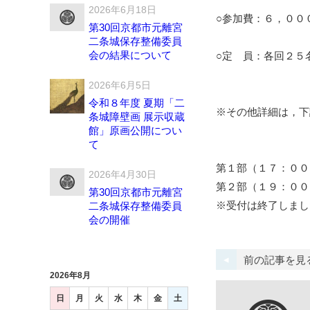
2026年6月18日
○参加費：６，００
第30回京都市元離宮
二条城保存整備委員
会の結果について
○定 員：各回２５
2026年6月5日
令和８年度 夏期「二
※その他詳細は，下
条城障壁画 展示収蔵
館」原画公開につい
て
第１部（１７：００
2026年4月30日
第２部（１９：００
第30回京都市元離宮
※受付は終了しまし
二条城保存整備委員
会の開催
前の記事を見
2026年8月
日
月
火
水
木
金
土