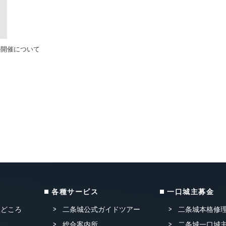
の開催について
各種サービス
一口城主募金
見どころ
二条城公式ガイドツアー
二条城本格修
総合案内所
二条城一口城主