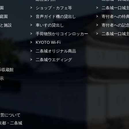
園
ショップ・カフェ等
二条城一口城主
庭園
音声ガイド機の貸出し
寄付者への特
と施設
車いすの貸出し
寄付者への記念
手荷物預かりコインロッカー
二条城一口城主
KYOTO Wi-Fi
二条城オリジナル商品
二条城ウエディング
城
示収蔵館
示
書
運営について
 in 京都・二条城