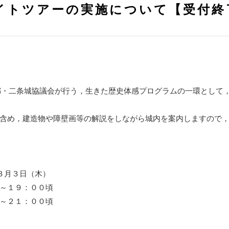
イトツアーの実施について【受付終
tory in 京都・二条城協議会が行う，生きた歴史体感プログラムの一
含め，建造物や障壁画等の解説をしながら城内を案内しますので
信
３月３日（木）
～１９：００頃
～２１：００頃