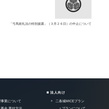
「弓馬術礼法の特別披露」（３月２６日）の中止について
法人向け
理事業について
二条城MICEプラン
募金 寄付方法
プランについて