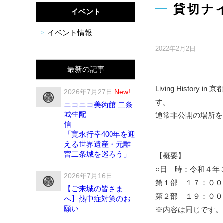
貸切ナ
イベント
イベント情報
2022年2月2日
最新の記事
Living His
2026年7月27日
New!
す。
ニコニコ美術館 二条
城生配
通常非公開の場所を
「寛永行幸400年を迎
える世界遺産・元離
宮二条城を巡ろう」
【概要】
○日 時：令和４年
2026年7月16日
第１部 １７：００
【ご来城の皆さま
第２部 １９：００
へ】熱中症対策のお
願い
※内容は同じです。