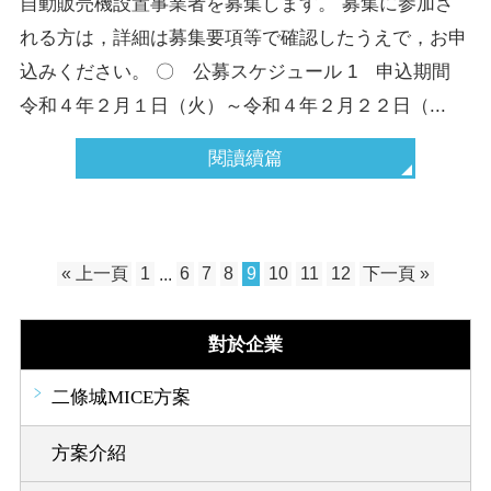
自動販売機設置事業者を募集します。 募集に参加さ
れる方は，詳細は募集要項等で確認したうえで，お申
込みください。 〇 公募スケジュール 1 申込期間
令和４年２月１日（火）～令和４年２月２２日（...
閱讀續篇
« 上一頁
1
...
6
7
8
9
10
11
12
下一頁 »
對於企業
二條城MICE方案
方案介紹