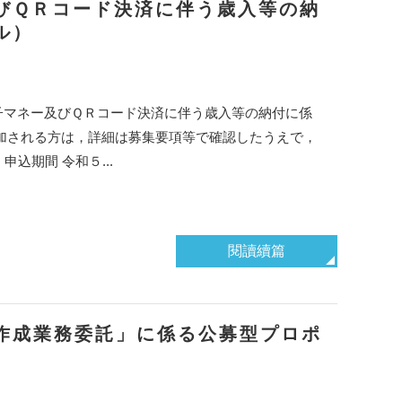
びＱＲコード決済に伴う歳入等の納
ル）
子マネー及びＱＲコード決済に伴う歳入等の納付に係
加される方は，詳細は募集要項等で確認したうえで，
込期間 令和５...
閱讀續篇
作成業務委託」に係る公募型プロポ