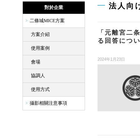
法人向
對於企業
二條城MICE方案
「元離宮二
方案介紹
る回答につ
使用案例
2024年1月23日
會場
協調人
使用方式
攝影相關注意事項