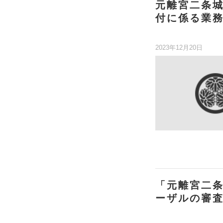
元離宮二条
付に係る業
2023年12月20日
「元離宮二
ーザルの審