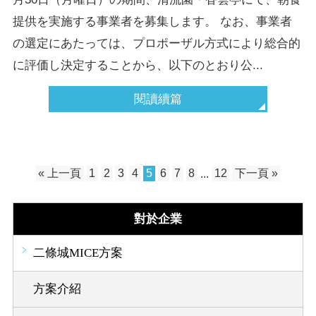
提供を実施する事業者を募集します。 なお、事業者
の選定にあたっては、プロポーザル方式により総合的
に評価し決定することから、以下のとおり公...
閱讀續篇
« 上一頁
1
2
3
4
5
6
7
8
...
12
下一頁 »
對於企業
二條城MICE方案
方案介紹