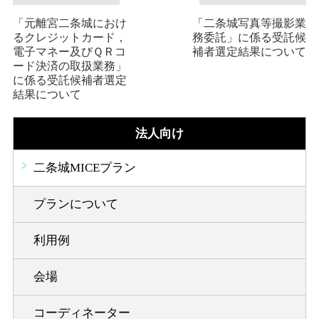
「元離宮二条城におけ
「二条城写真等撮影業
るクレジットカード，
務委託」に係る受託候
電子マネー及びＱＲコ
補者選定結果について
ード決済の取扱業務」
に係る受託候補者選定
結果について
法人向け
二条城MICEプラン
プランについて
利用例
会場
コーディネーター