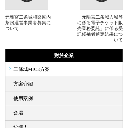
元離宮二条城和楽庵内
「元離宮二条城入城等
茶房運営事業者募集に
に係る電子チケット販
ついて
売業務委託」に係る受
託候補者選定結果につ
いて
對於企業
二條城MICE方案
方案介紹
使用案例
會場
協調人