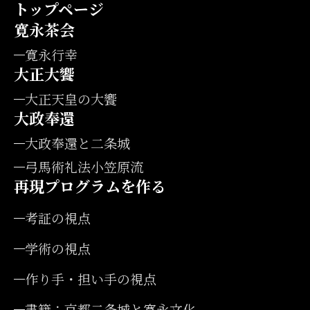
トップページ
寛永茶会
寛永行幸
大正大饗
大正天皇の大饗
大政奉還
大政奉還と二条城
弓馬術礼法小笠原流
再現プログラムを作る
考証の視点
学術の視点
作り手・担い手
の視点
書籍：京都二条城と
寛永文化