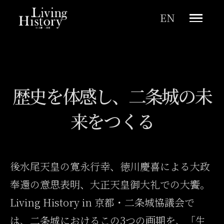
EN
歴史を体感し、二条城の
未
トップページ
来をつくる
寛永茶会
大正大饗
後水尾天皇の寛永行幸、徳川慶喜による大政
奉還の意思表明、大正天皇御大礼での大饗。
大政奉還
Living History in 京都・二条城協議会で
は、二条城におけるこの3つの画期を、「生